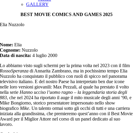
GALLERY
BEST MOVIE COMICS AND GAMES 2025
Elia Nuzzolo
Nome:
Elia
Cognome:
Nuzzolo
Data di nascita:
4 luglio 2000
Lo abbiamo visto sugli schermi per la prima volta nel 2023 con il film
RossoSperanza
di Annarita Zambrano, ma in pochissimo tempo Elia
Nuzzolo ha conquistato il pubblico con ruoli di spicco nel panorama
televisivo italiano. E del nostro Paese ha interpretato ben due icone
nelle loro versioni giovanili: Max Pezzali, al quale ha prestato il volto
nella serie
Hanno ucciso l’uomo ragno – la leggendaria storia degli
883
, che nel 2024 ha riportato il auge il mito musicale degli anni ‘90, e
Mike Bongiorno, storico presentatore impersonato nello show
biografico
Mike
. Un talento ormai sotto gli occhi di tutti e una carriera
iniziata alla grandissima, che premieremo quest’anno con il Best Movie
Award per il Miglior Attore nel corso di un panel dedicato al suo
lavoro.