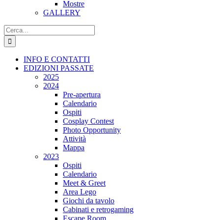
Mostre
GALLERY
Cerca
per:
INFO E CONTATTI
EDIZIONI PASSATE
2025
2024
Pre-apertura
Calendario
Ospiti
Cosplay Contest
Photo Opportunity
Attività
Mappa
2023
Ospiti
Calendario
Meet & Greet
Area Lego
Giochi da tavolo
Cabinati e retrogaming
Escape Room