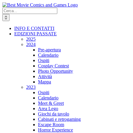
Salta
al
Cerca
contenuto
per:
INFO E CONTATTI
EDIZIONI PASSATE
2025
2024
Pre-apertura
Calendario
Ospiti
Cosplay Contest
Photo Opportunity
Attività
Mappa
2023
Ospiti
Calendario
Meet & Greet
Area Lego
Giochi da tavolo
Cabinati e retrogaming
Escape Room
Horror Experience